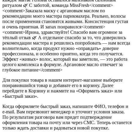
ритуалом 🌿 С заботой, команда MissFresh</comment>
<comment>Заказала маску с аргановым маслом по
рекомендации моего мастера парикмахера. Реально, волосы
после применения становятся живыми. Консистенция густая
и очень приятная. И запах понравился</comment>
<comment>Ирина, здравствуйте! Спасибо вам огромное за
тёплый отзыв 🌿 А отдельное спасибо за то, что доверились
рекомендации мастера и решились попробовать — нам всегда
волнительно, когда продукт нужно «оправдать» доверие
профессионала, и особенно приятно, когда это получается.
Эффект «живых» волос, который вы заметили, — это работа
целого комплекса в формуле. Аргановое масло отвечает за
глубокое питание</comment>
Для покупки товара в нашем интернет-магазине выберите
понравившийся товар и добавьте его в корзину. Далее
перейдите в Корзину и нажмите на «Оформить заказ» или
«Быстрый заказ».
Когда оформляете быстрый заказ, напишите ФИО, телефон и
e-mail. Вам перезвонит менеджер и уточнит условия заказа.
По результатам разговора вам придет подтверждение
оформления товара на почту или через СМС. Теперь останется
только ждать доставки и радоваться новой покупке.