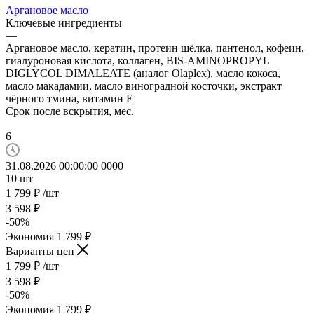
Аргановое масло
Ключевые ингредиенты
—
Аргановое масло, кератин, протеин шёлка, пантенол, кофеин,
гиалуроновая кислота, коллаген, BIS-AMINOPROPYL
DIGLYCOL DIMALEATE (аналог Olaplex), масло кокоса,
масло макадамии, масло виноградной косточки, экстракт
чёрного тмина, витамин Е
Срок после вскрытия, мес.
—
6
31.08.2026 00:00:00
0
0
0
0
10
шт
1 799
₽
/шт
3 598
₽
-
50
%
Экономия
1 799
₽
Варианты цен
1 799
₽
/шт
3 598
₽
-
50
%
Экономия
1 799
₽