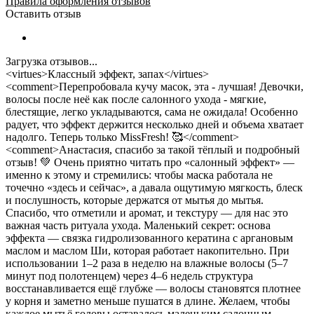
Правила оформления отзывов
Оставить отзыв
Загрузка отзывов...
<virtues>Классный эффект, запах</virtues>
<comment>Перепробовала кучу масок, эта - лучшая! Девочки,
волосы после неё как после салонного ухода - мягкие,
блестящие, легко укладываются, сама не ожидала! Особенно
радует, что эффект держится несколько дней и объема хватает
надолго. Теперь только MissFresh! 🥰</comment>
<comment>Анастасия, спасибо за такой тёплый и подробный
отзыв! 💚 Очень приятно читать про «салонный эффект» —
именно к этому и стремились: чтобы маска работала не
точечно «здесь и сейчас», а давала ощутимую мягкость, блеск
и послушность, которые держатся от мытья до мытья.
Спасибо, что отметили и аромат, и текстуру — для нас это
важная часть ритуала ухода. Маленький секрет: основа
эффекта — связка гидролизованного кератина с аргановым
маслом и маслом Ши, которая работает накопительно. При
использовании 1–2 раза в неделю на влажные волосы (5–7
минут под полотенцем) через 4–6 недель структура
восстанавливается ещё глубже — волосы становятся плотнее
у корня и заметно меньше пушатся в длине. Желаем, чтобы
каждое мытьё головы оставалось маленьким салонным