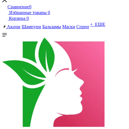
Сравнение
0
Избранные товары
0
Корзина
0
+ ЕЩЕ
Акции
Шампуни
Бальзамы
Маски
Спреи