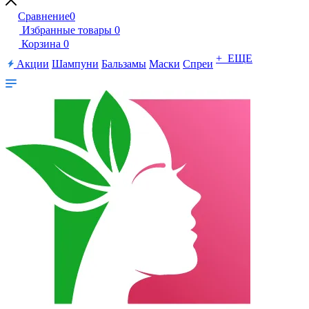
Сравнение
0
Избранные товары
0
Корзина
0
+ ЕЩЕ
Акции
Шампуни
Бальзамы
Маски
Спреи