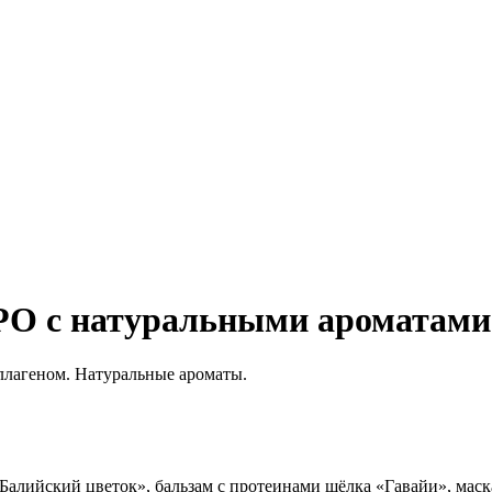
РО с натуральными ароматами
ллагеном. Натуральные ароматы.
алийский цветок», бальзам с протеинами шёлка «Гавайи», маск