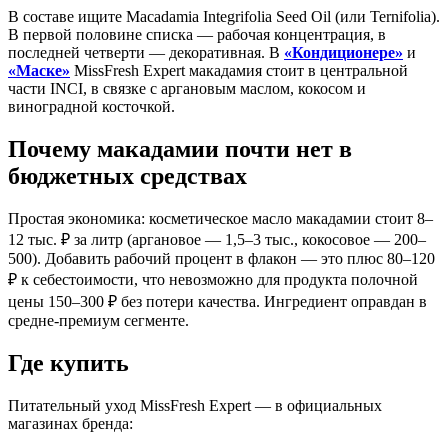
В составе ищите Macadamia Integrifolia Seed Oil (или Ternifolia).
В первой половине списка — рабочая концентрация, в
последней четверти — декоративная. В
«Кондиционере»
и
«Маске»
MissFresh Expert макадамия стоит в центральной
части INCI, в связке с аргановым маслом, кокосом и
виноградной косточкой.
Почему макадамии почти нет в
бюджетных средствах
Простая экономика: косметическое масло макадамии стоит 8–
12 тыс. ₽ за литр (аргановое — 1,5–3 тыс., кокосовое — 200–
500). Добавить рабочий процент в флакон — это плюс 80–120
₽ к себестоимости, что невозможно для продукта полочной
цены 150–300 ₽ без потери качества. Ингредиент оправдан в
средне-премиум сегменте.
Где купить
Питательный уход MissFresh Expert — в официальных
магазинах бренда: