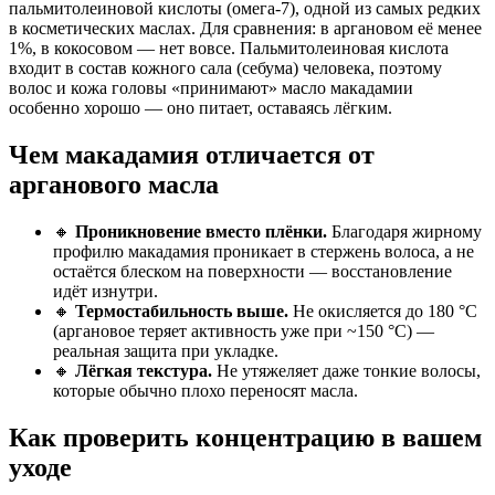
пальмитолеиновой кислоты (омега-7), одной из самых редких
в косметических маслах. Для сравнения: в аргановом её менее
1%, в кокосовом — нет вовсе. Пальмитолеиновая кислота
входит в состав кожного сала (себума) человека, поэтому
волос и кожа головы «принимают» масло макадамии
особенно хорошо — оно питает, оставаясь лёгким.
Чем макадамия отличается от
арганового масла
🔸
Проникновение вместо плёнки.
Благодаря жирному
профилю макадамия проникает в стержень волоса, а не
остаётся блеском на поверхности — восстановление
идёт изнутри.
🔸
Термостабильность выше.
Не окисляется до 180 °C
(аргановое теряет активность уже при ~150 °C) —
реальная защита при укладке.
🔸
Лёгкая текстура.
Не утяжеляет даже тонкие волосы,
которые обычно плохо переносят масла.
Как проверить концентрацию в вашем
уходе