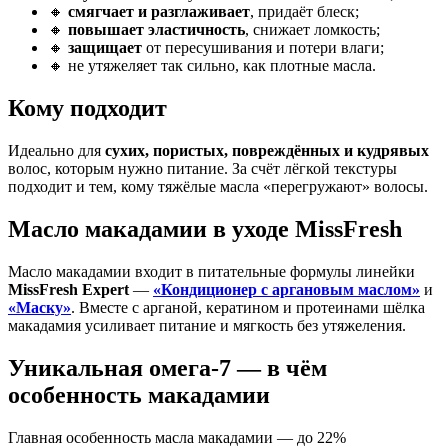
🔸
смягчает и разглаживает
, придаёт блеск;
🔸
повышает эластичность
, снижает ломкость;
🔸
защищает
от пересушивания и потери влаги;
🔸 не утяжеляет так сильно, как плотные масла.
Кому подходит
Идеально для
сухих, пористых, повреждённых и кудрявых
волос, которым нужно питание. За счёт лёгкой текстуры
подходит и тем, кому тяжёлые масла «перегружают» волосы.
Масло макадамии в уходе MissFresh
Масло макадамии входит в питательные формулы линейки
MissFresh Expert
—
«Кондиционер с аргановым маслом»
и
«Маску»
. Вместе с арганой, кератином и протеинами шёлка
макадамия усиливает питание и мягкость без утяжеления.
Уникальная омега-7 — в чём
особенность макадамии
Главная особенность масла макадамии — до 22%